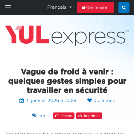
Français
Connexion
ACCUEIL
YULEXPRESS
CONTACTEZ-NOUS
Vague de froid à venir :
quelques gestes simples pour
travailler en sécurité
21 janvier 2026 à 10:29
0 J'aimes
SST
J'aime
Imprimer