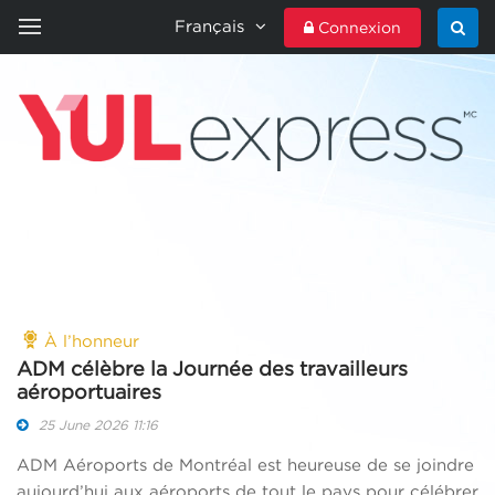
Français
Connexion
ACCUEIL
YULEXPRESS
CONTACTEZ-NOUS
À l’honneur
ADM célèbre la Journée des travailleurs
aéroportuaires
25 June 2026 11:16
ADM Aéroports de Montréal est heureuse de se joindre
aujourd’hui aux aéroports de tout le pays pour célébrer