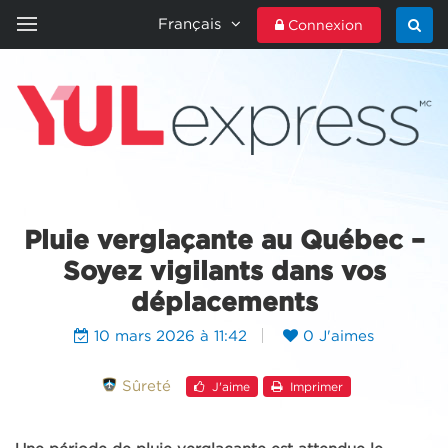
Français
Connexion
ACCUEIL
YULEXPRESS
CONTACTEZ-NOUS
Pluie verglaçante au Québec –
Soyez vigilants dans vos
déplacements
10 mars 2026 à 11:42
0 J'aimes
Sûreté
J'aime
Imprimer