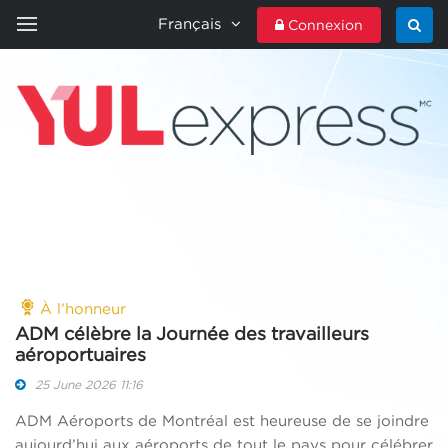
Français
Connexion
ACCUEIL
YULEXPRESS
CONTACTEZ-NOUS
À l’honneur
ADM célèbre la Journée des travailleurs
aéroportuaires
25 June 2026 11:16
ADM Aéroports de Montréal est heureuse de se joindre
aujourd’hui aux aéroports de tout le pays pour célébrer